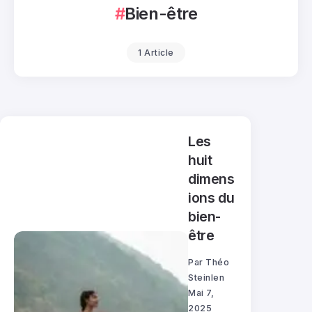
Bien-être
1 Article
Les
huit
dimens
ions du
bien-
être
Par
Théo
Steinlen
Mai 7,
2025