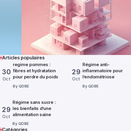
Articles populaires
regime pommes :
Régime anti-
fibres et hydratation
inflammatoire pour
30
29
pour perdre du poids
l’endométriose
Oct
Oct
By
QDBE
By
QDBE
Régime sans sucre :
les bienfaits d’une
29
alimentation saine
Oct
By
QDBE
Catégories