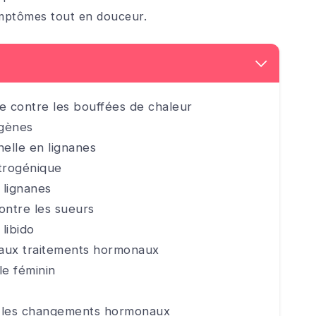
ymptômes tout en douceur.
te contre les bouffées de chaleur
ogènes
nelle en lignanes
strogénique
 lignanes
contre les sueurs
 libido
e aux traitements hormonaux
cle féminin
t les changements hormonaux