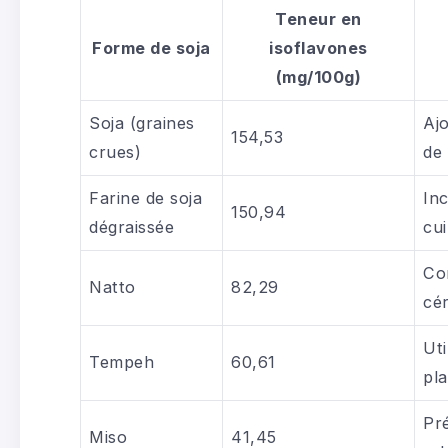
Teneur en
Forme de soja
isoflavones
(mg/100g)
Soja (graines
Ajo
154,53
crues)
de
Farine de soja
Inc
150,94
dégraissée
cui
Co
Natto
82,29
cé
Uti
Tempeh
60,61
pla
Pr
Miso
41,45