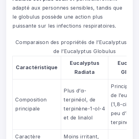
adapté aux personnes sensibles, tandis que
le globulus possède une action plus
puissante sur les infections respiratoires.
Comparaison des propriétés de l’Eucalyptus Radi
de l’Eucalyptus Globulus
Eucalyptus
Eucalyp
Caractéristique
Radiata
Globul
Principale
Plus d’α-
de l’eucaly
Composition
terpinéol, de
(1,8-cinéol
principale
terpinène-1-ol-4
peu d’α-
et de linalol
terpinéol
Caractère
Moins irritant,