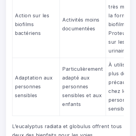
très marqu
Action sur les
la formatio
Activités moins
biofilms
biofilm par
documentées
bactériens
Proteus mir
sur les cat
urinaires
À utiliser 
Particulièrement
plus de
Adaptation aux
adapté aux
précaution
personnes
personnes
chez les
sensibles
sensibles et aux
personnes
enfants
sensibles
L’eucalyptus radiata et globulus offrent tous
deux des bienfaits pour les voies