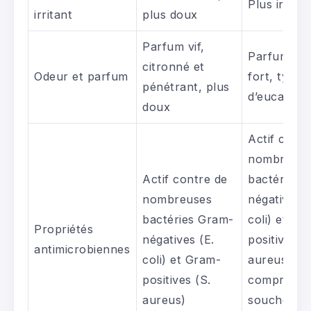
Plus irritan
irritant
plus doux
Parfum vif,
Parfum plu
citronné et
Odeur et parfum
fort, typiq
pénétrant, plus
d’eucalypt
doux
Actif contr
nombreuse
Actif contre de
bactéries 
nombreuses
négatives (
bactéries Gram-
coli) et Gr
Propriétés
négatives (E.
positives (
antimicrobiennes
coli) et Gram-
aureus, y
positives (S.
compris le
aureus)
souches