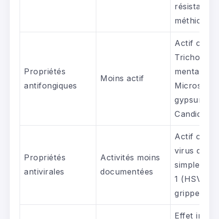
résistantes
méthicilline
Actif contr
Trichophy
Propriétés
mentagrop
Moins actif
antifongiques
Microspor
gypsum et
Candida sp
Actif contr
virus de l’
Propriétés
Activités moins
simplex de
antivirales
documentées
1 (HSV-1) e
grippe in vi
Effet inhibi