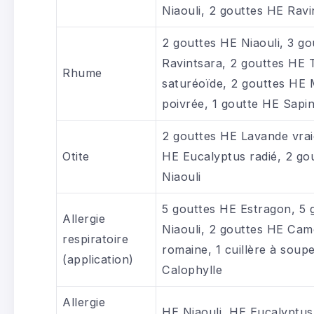
Niaouli, 2 gouttes HE Ravi
2 gouttes HE Niaouli, 3 g
Ravintsara, 2 gouttes HE
Rhume
saturéoïde, 2 gouttes HE
poivrée, 1 goutte HE Sapi
2 gouttes HE Lavande vrai
Otite
HE Eucalyptus radié, 2 go
Niaouli
5 gouttes HE Estragon, 5 
Allergie
Niaouli, 2 gouttes HE Cam
respiratoire
romaine, 1 cuillère à soup
(application)
Calophylle
Allergie
HE Niaouli, HE Eucalyptus