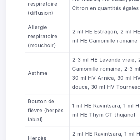
respiratoire
Citron en quantités égales
(diffusion)
Allergie
2 ml HE Estragon, 2 ml HE 
respiratoire
ml HE Camomille romaine
(mouchoir)
2-3 ml HE Lavande vraie, 
Camomille romaine, 2-3 ml
Asthme
30 ml HV Arnica, 30 ml 
douce, 30 ml HV Tourneso
Bouton de
1 ml HE Ravintsara, 1 ml HE
fièvre (herpès
ml HE Thym CT thujanol
labial)
2 ml HE Ravintsara, 1 ml H
Herpès