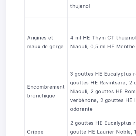
thujanol
Angines et
4 ml HE Thym CT thujanol
maux de gorge
Niaouli, 0,5 ml HE Menthe
3 gouttes HE Eucalyptus r
gouttes HE Ravintsara, 2 
Encombrement
Niaouli, 2 gouttes HE Rom
bronchique
verbénone, 2 gouttes HE I
odorante
2 gouttes HE Eucalyptus ra
Grippe
goutte HE Laurier Noble, 