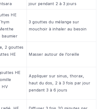
ntsara
jour pendant 2 à 3 jours
outtes HE
 Thym
3 gouttes du mélange sur
 Menthe
mouchoir à inhaler au besoin
n baumier
e, 2 gouttes
uttes HE
Masser autour de l’oreille
gouttes HE
Appliquer sur sinus, thorax,
omille
haut du dos, 2 à 3 fois par jour
e HV
pendant 3 à 6 jours
 radié, HE
Diffuser 3 fois 20 minutes par