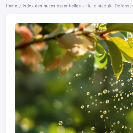
Home
Index des huiles essentielles
Huile niaouli : Défense
/
/