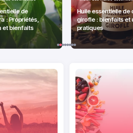
entielle de
Huile essentielle de 
a : Propriétés,
girofle : bienfaits e
n et bienfaits
pratiques
héo Steinlen
Par
Théo Steinlen