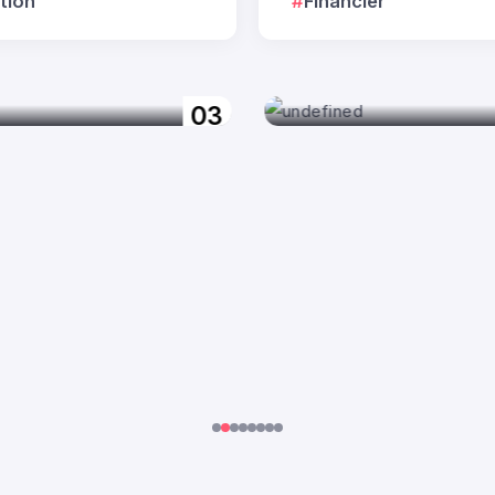
tion
Financier
ale : bienfaits
Aubier de tilleul : bie
et immunité
détox et digestion
argot Rességuet
Par
Margot Rességue
03
Juil