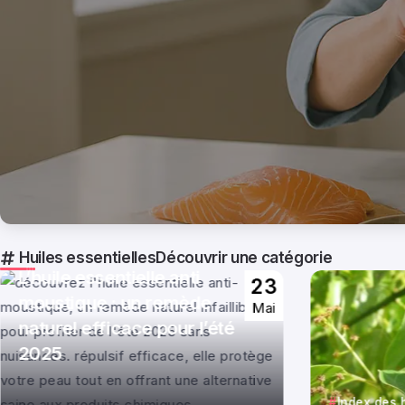
Index des huiles essentielles
Huiles essentielles
Découvrir une catégorie
L’huile essentielle anti
23
moustique : un remède
Mai
naturel efficace pour l’été
2025
Par
Théo Steinlen
Index des h