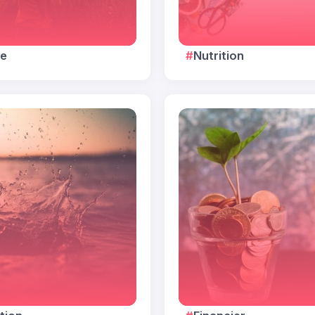
re
Nutrition
aliments
Index des aliments