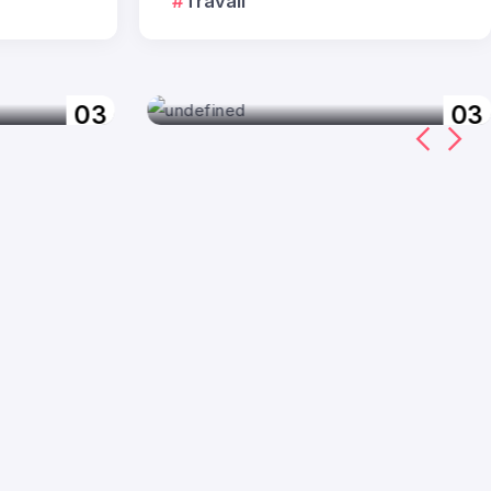
Travail
nfaits
Ginkgo biloba : mémoire,
circulation, antioxydants
t
Par
Margot Rességuet
03
03
Juil
Juil