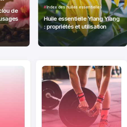
Index des huiles essentielles
clou de
t usages
Huile essentielle Ylang Ylang
: propriétés et utilisation
Par
Théo Steinlen