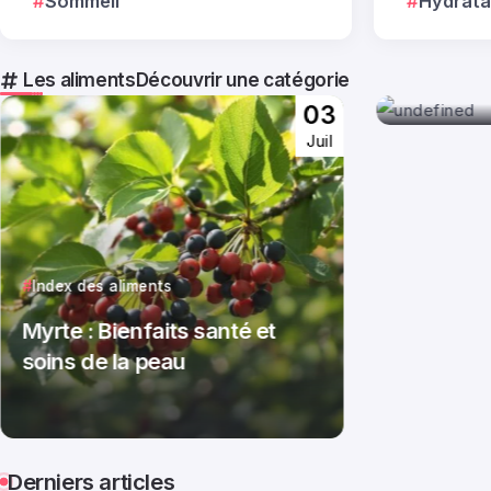
Sommeil
Hydrata
Gelée roy
énergie 
Les aliments
Découvrir une catégorie
Par
M
03
Juil
Index des aliments
Myrte : Bienfaits santé et
soins de la peau
Par
Margot Rességuet
Derniers articles