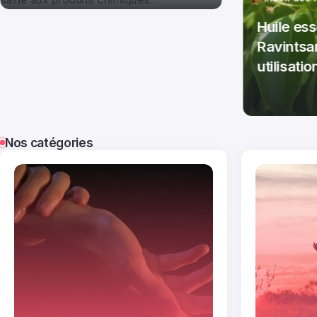
Huile ess
Ravintsar
utilisatio
Par
T
Nos catégories