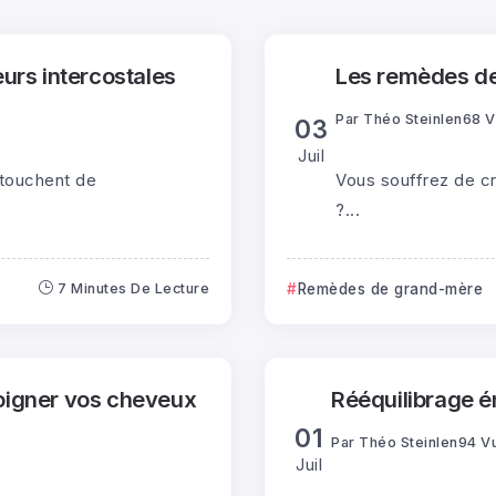
urs intercostales
Les remèdes de
Par
Théo Steinlen
68 
03
Juil
 touchent de
Vous souffrez de cr
?...
7 Minutes De Lecture
Remèdes de grand-mère
soigner vos cheveux
Rééquilibrage é
01
Par
Théo Steinlen
94 V
Juil